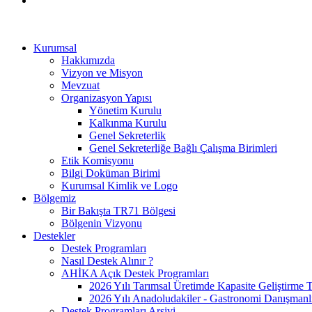
Kurumsal
Hakkımızda
Vizyon ve Misyon
Mevzuat
Organizasyon Yapısı
Yönetim Kurulu
Kalkınma Kurulu
Genel Sekreterlik
Genel Sekreterliğe Bağlı Çalışma Birimleri
Etik Komisyonu
Bilgi Doküman Birimi
Kurumsal Kimlik ve Logo
Bölgemiz
Bir Bakışta TR71 Bölgesi
Bölgenin Vizyonu
Destekler
Destek Programları
Nasıl Destek Alınır ?
AHİKA Açık Destek Programları
2026 Yılı Tarımsal Üretimde Kapasite Geliştirme 
2026 Yılı Anadoludakiler - Gastronomi Danışmanl
Destek Programları Arşivi