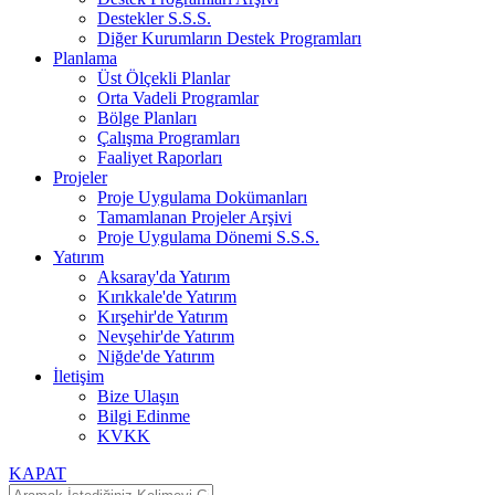
Destekler S.S.S.
Diğer Kurumların Destek Programları
Planlama
Üst Ölçekli Planlar
Orta Vadeli Programlar
Bölge Planları
Çalışma Programları
Faaliyet Raporları
Projeler
Proje Uygulama Dokümanları
Tamamlanan Projeler Arşivi
Proje Uygulama Dönemi S.S.S.
Yatırım
Aksaray'da Yatırım
Kırıkkale'de Yatırım
Kırşehir'de Yatırım
Nevşehir'de Yatırım
Niğde'de Yatırım
İletişim
Bize Ulaşın
Bilgi Edinme
KVKK
KAPAT