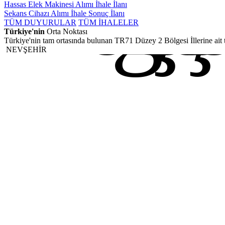
Kırı
Kırşe
Nevş
Aksa
Niğd
Hassas Elek Makinesi Alımı İhale İlanı
Sekans Cihazı Alımı İhale Sonuç İlanı
TÜM DUYURULAR
TÜM İHALELER
Türkiye'nin
Orta Noktası
Türkiye'nin tam ortasında bulunan TR71 Düzey 2 Bölgesi İllerine ait t
NEVŞEHİR