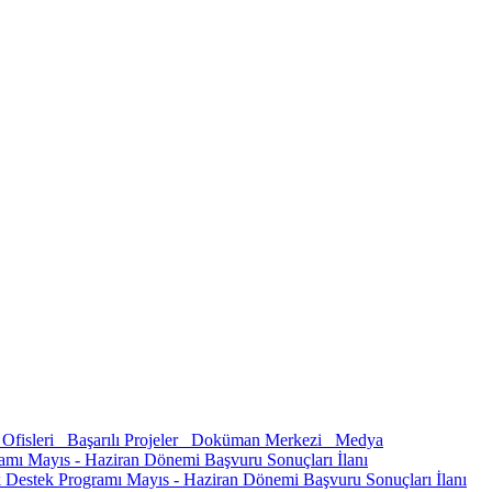
Ofisleri
Başarılı Projeler
Doküman Merkezi
Medya
amı Mayıs - Haziran Dönemi Başvuru Sonuçları İlanı
k Destek Programı Mayıs - Haziran Dönemi Başvuru Sonuçları İlanı