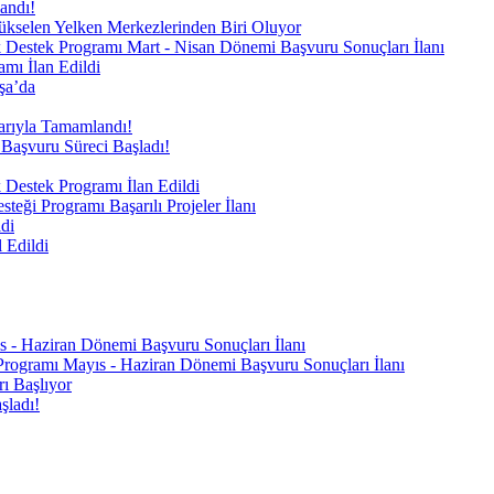
andı!
 Yükselen Yelken Merkezlerinden Biri Oluyor
k Destek Programı Mart - Nisan Dönemi Başvuru Sonuçları İlanı
mı İlan Edildi
şa’da
arıyla Tamamlandı!
Başvuru Süreci Başladı!
 Destek Programı İlan Edildi
teği Programı Başarılı Projeler İlanı
di
 Edildi
s - Haziran Dönemi Başvuru Sonuçları İlanı
Programı Mayıs - Haziran Dönemi Başvuru Sonuçları İlanı
rı Başlıyor
şladı!