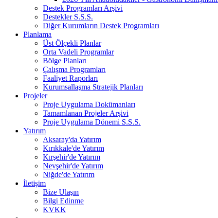
Destek Programları Arşivi
Destekler S.S.S.
Diğer Kurumların Destek Programları
Planlama
Üst Ölçekli Planlar
Orta Vadeli Programlar
Bölge Planları
Çalışma Programları
Faaliyet Raporları
Kurumsallaşma Stratejik Planları
Projeler
Proje Uygulama Dokümanları
Tamamlanan Projeler Arşivi
Proje Uygulama Dönemi S.S.S.
Yatırım
Aksaray'da Yatırım
Kırıkkale'de Yatırım
Kırşehir'de Yatırım
Nevşehir'de Yatırım
Niğde'de Yatırım
İletişim
Bize Ulaşın
Bilgi Edinme
KVKK