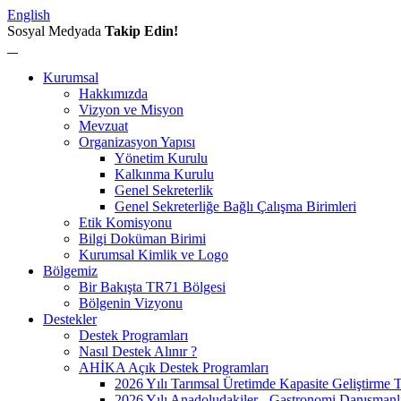
English
Sosyal Medyada
Takip Edin!
Kurumsal
Hakkımızda
Vizyon ve Misyon
Mevzuat
Organizasyon Yapısı
Yönetim Kurulu
Kalkınma Kurulu
Genel Sekreterlik
Genel Sekreterliğe Bağlı Çalışma Birimleri
Etik Komisyonu
Bilgi Doküman Birimi
Kurumsal Kimlik ve Logo
Bölgemiz
Bir Bakışta TR71 Bölgesi
Bölgenin Vizyonu
Destekler
Destek Programları
Nasıl Destek Alınır ?
AHİKA Açık Destek Programları
2026 Yılı Tarımsal Üretimde Kapasite Geliştirme 
2026 Yılı Anadoludakiler - Gastronomi Danışmanl