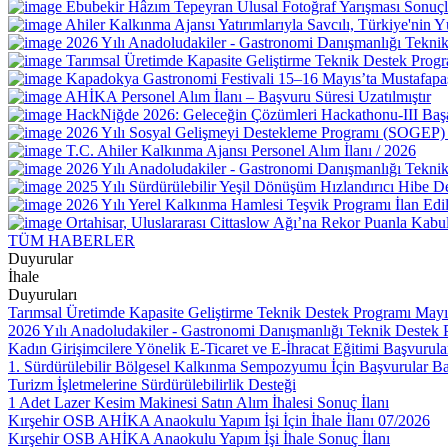
Ebubekir Hâzım Tepeyran Ulusal Fotoğraf Yarışması Sonuçl
Ahiler Kalkınma Ajansı Yatırımlarıyla Savcılı, Türkiye'nin
2026 Yılı Anadoludakiler - Gastronomi Danışmanlığı Tekni
Tarımsal Üretimde Kapasite Geliştirme Teknik Destek Progra
Kapadokya Gastronomi Festivali 15–16 Mayıs’ta Mustafapa
AHİKA Personel Alım İlanı – Başvuru Süresi Uzatılmıştır
HackNiğde 2026: Geleceğin Çözümleri Hackathonu-III Baş
2026 Yılı Sosyal Gelişmeyi Destekleme Programı (SOGEP) 
T.C. Ahiler Kalkınma Ajansı Personel Alım İlanı / 2026
2026 Yılı Anadoludakiler - Gastronomi Danışmanlığı Teknik
2025 Yılı Sürdürülebilir Yeşil Dönüşüm Hızlandırıcı Hibe Des
2026 Yılı Yerel Kalkınma Hamlesi Teşvik Programı İlan Edil
Ortahisar, Uluslararası Cittaslow Ağı’na Rekor Puanla Kabul
TÜM HABERLER
Duyurular
İhale
Duyuruları
Tarımsal Üretimde Kapasite Geliştirme Teknik Destek Programı Mayı
2026 Yılı Anadoludakiler - Gastronomi Danışmanlığı Teknik Destek 
Kadın Girişimcilere Yönelik E-Ticaret ve E-İhracat Eğitimi Başvurula
1. Sürdürülebilir Bölgesel Kalkınma Sempozyumu İçin Başvurular Ba
Turizm İşletmelerine Sürdürülebilirlik Desteği
1 Adet Lazer Kesim Makinesi Satın Alım İhalesi Sonuç İlanı
Kırşehir OSB AHİKA Anaokulu Yapım İşi İçin İhale İlanı 07/2026
Kırşehir OSB AHİKA Anaokulu Yapım İşi İhale Sonuç İlanı