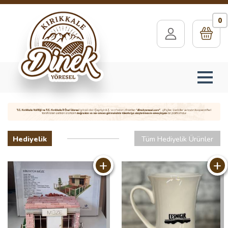
0
Hediyelik
Tüm Hediyelik Ürünler
+
+