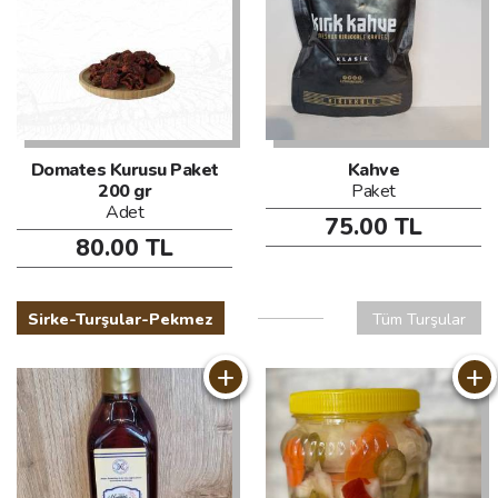
Domates Kurusu Paket
Kahve
200 gr
Paket
Adet
75.00 TL
80.00 TL
Sirke-Turşular-Pekmez
Tüm Turşular
+
+