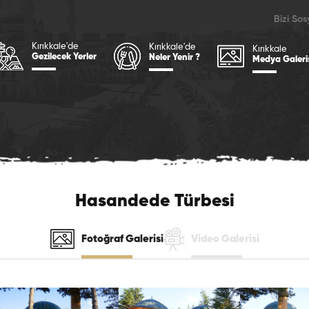
Bizi So
Kırıkkale'de
Kırıkkale'de
Kırıkkale
Gezilecek Yerler
Neler Yenir ?
Medya Galeri
Hasandede Türbesi
Fotoğraf Galerisi
Video Galerisi