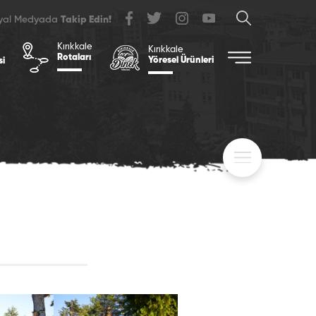
syal Medyada
Takip Edin!
Kırıkkale
Kırıkkale
Rotaları
Yöresel Ürünleri
si