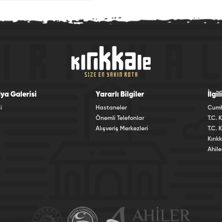
ya Galerisi
Yararlı Bilgiler
İlgi
i
Hastaneler
Cumhu
Önemli Telefonlar
T.C. K
Alışveriş Merkezleri
T.C. 
Kırık
Ahile