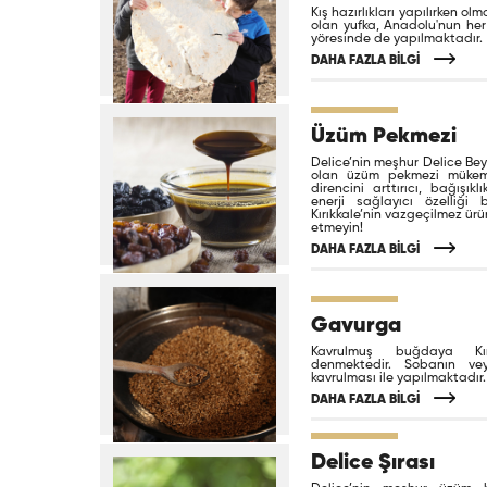
Kış hazırlıkları yapılırken o
olan yufka, Anadolu'nun her
yöresinde de yapılmaktadır.
DAHA FAZLA BİLGİ
Üzüm Pekmezi
Delice’nin meşhur Delice Be
olan üzüm pekmezi mükemm
direncini arttırıcı, bağışık
enerji sağlayıcı özelliğ
Kırıkkale’nin vazgeçilmez ürü
etmeyin!
DAHA FAZLA BİLGİ
Gavurga
Kavrulmuş buğdaya Kır
denmektedir. Sobanın ve
kavrulması ile yapılmaktadır.
DAHA FAZLA BİLGİ
Delice Şırası