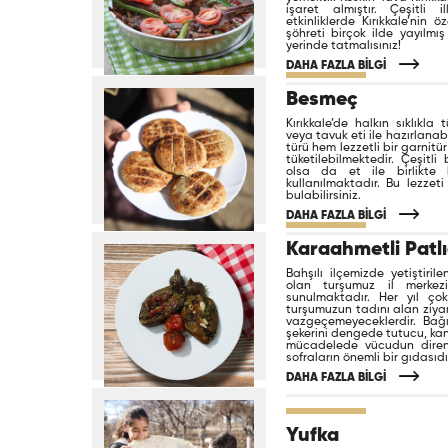
işaret almıştır. Çeşitli 
etkinliklerde Kırıkkale’nin
şöhreti birçok ilde yayılm
yerinde tatmalısınız!
DAHA FAZLA BİLGİ
Besmeç
Kırıkkale’de halkın sıklıkla 
veya tavuk eti ile hazırlanab
türü hem lezzetli bir garnit
tüketilebilmektedir. Çeşitli 
olsa da et ile birlikte
kullanılmaktadır. Bu lezzeti
bulabilirsiniz.
DAHA FAZLA BİLGİ
Karaahmetli Patl
Bahşılı ilçemizde yetiştiri
olan turşumuz il merkezi
sunulmaktadır. Her yıl ço
turşumuzun tadını alan ziyare
vazgeçemeyeceklerdir. Bağış
şekerini dengede tutucu, kan
mücadelede vücudun direnç
sofraların önemli bir gıdasıdı
DAHA FAZLA BİLGİ
Yufka