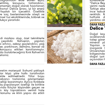
bağlarından elde edilen eşsiz
Kırıkkale’
tilmiş, koruyucu, tatlandırıcı,
“Delice Bey
 tamamen doğal olarak hazırlanan
verimi nede
nız! Delice Şırası, iyi bir enerji
Türkiye ek
aydalı bir içecektir. Özellikle
ince kabuk
ve saç beslenmesinde ateşli ve
renklidir
nsel tuz eksikliklerinde, böbrek ve
haftalık 
ukça yararlıdır.
yardımcı ol
DAHA FAZLA
Delice
Doğal kay
ocaklarınd
ndi markası olup, özel tekniklerle
talep gören
eşididir. Kahvenin, yapılan
mineral y
i artırıcı, zekayı güçlendirici, yağ
Yapılan a
imer, parkinson, demans, kanser ve
inorganik 
oruyucu etkileri kanıtlanmıştır.
Üniversit
nda bulabileceğiniz Kırık Kahve’nin
bölgesinde
lisiniz.
doğal iyot
açısından h
DAHA FAZLA
 üretim materyali (tohum) yaklaşık
lıçlar köyü yöre halkı tarafından
elde edilmektedir. Yıllar boyu
yabancı tozlanma göstermeleri
liği kazanmıştır. Ayrıca Kırıkkale
y popülasyon özelliği ile birlikte
sında Kılıçlar köyünden geçen ve
n köy topraklarını verimli hale
 konumu ve iklim yapısı da etkili