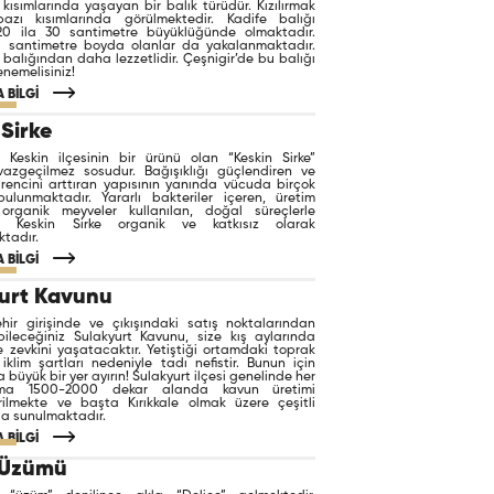
 kısımlarında yaşayan bir balık türüdür. Kızılırmak
bazı kısımlarında görülmektedir. Kadife balığı
20 ila 30 santimetre büyüklüğünde olmaktadır.
 santimetre boyda olanlar da yakalanmaktadır.
balığından daha lezzetlidir. Çeşnigir’de bu balığı
enemelisiniz!
 BİLGİ
 Sirke
in Keskin ilçesinin bir ürünü olan “Keskin Sirke”
 vazgeçilmez sosudur. Bağışıklığı güçlendiren ve
rencini arttıran yapısının yanında vücuda birçok
bulunmaktadır. Yararlı bakteriler içeren, üretim
organik meyveler kullanılan, doğal süreçlerle
 Keskin Sirke organik ve katkısız olarak
tadır.
 BİLGİ
urt Kavunu
ehir girişinde ve çıkışındaki satış noktalarından
ileceğiniz Sulakyurt Kavunu, size kış aylarında
 zevkini yaşatacaktır. Yetiştiği ortamdaki toprak
 iklim şartları nedeniyle tadı nefistir. Bunun için
 büyük bir yer ayırın! Sulakyurt ilçesi genelinde her
ama 1500-2000 dekar alanda kavun üretimi
irilmekte ve başta Kırıkkale olmak üzere çeşitli
ışa sunulmaktadır.
 BİLGİ
 Üzümü