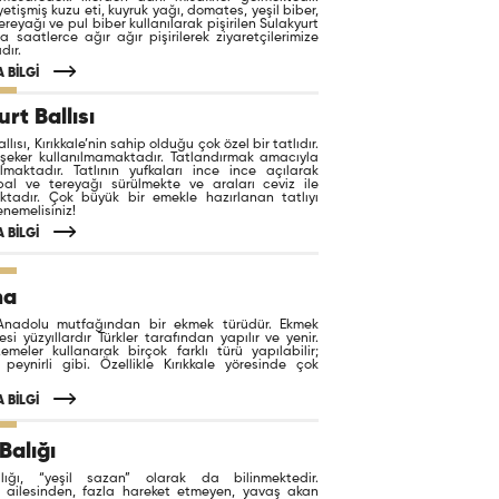
etişmiş kuzu eti, kuyruk yağı, domates, yeşil biber,
ereyağı ve pul biber kullanılarak pişirilen Sulakyurt
da saatlerce ağır ağır pişirilerek ziyaretçilerimize
dır.
 BİLGİ
rt Ballısı
llısı, Kırıkkale’nin sahip olduğu çok özel bir tatlıdır.
 şeker kullanılmamaktadır. Tatlandırmak amacıyla
ılmaktadır. Tatlının yufkaları ince ince açılarak
bal ve tereyağı sürülmekte ve araları ceviz ile
ktadır. Çok büyük bir emekle hazırlanan tatlıyı
enemelisiniz!
 BİLGİ
ma
Anadolu mutfağından bir ekmek türüdür. Ekmek
si yüzyıllardır Türkler tarafından yapılır ve yenir.
emeler kullanarak birçok farklı türü yapılabilir;
 peynirli gibi. Özellikle Kırıkkale yöresinde çok
 BİLGİ
Balığı
lığı, “yeşil sazan” olarak da bilinmektedir.
r ailesinden, fazla hareket etmeyen, yavaş akan