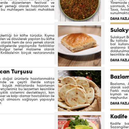
illerde düzenlenen festival ve
Yöremizde y
 özel yemeği olarak hazırlanan ve
sarımsak, t
ış bu muhteşem lezzeti muhakkak
Tava, fırın
sunulmakta
DAHA FAZLA
Sulakyu
tükettiği bir köfte türüdür. Kıyma
Sulakyurt Ba
ilen ve dövülerek yapılan bu köfte
Bu tatlıda
ür olarak hem de ana yemek olarak
bal kullan
bölgelerde yapılışında farklılıklar
aralarına 
 bulgur temel malzeme olarak
doldurulma
 Kırıkkale’nin birçok restoranında
kesinlikle d
DAHA FAZLA
ıcan Turşusu
Bazla
len doğal ürünlerle hazırlanmakta
nde ve çeşitli illerde satışa
Bazlama, 
k büyük miktarlarda hazırlanan
olarak sade
tçilerimiz bu lezzetten kesinlikle
Farklı malz
ıklık sistemini destekleyici, kan
kıymalı ve
ser ve kalp-damar hastalıkları ile
meşhurdur.
li olmasını sağlayan yapısıyla
r.
DAHA FAZLA
Kadife 
Kadife ba
Sazangille