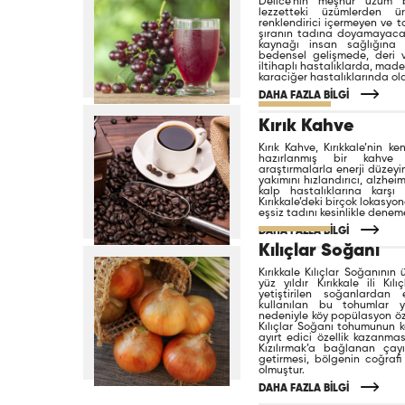
Delice’nin meşhur üzüm 
lezzetteki üzümlerden üre
renklendirici içermeyen ve
şıranın tadına doyamayacaksı
kaynağı insan sağlığına f
bedensel gelişmede, deri 
iltihaplı hastalıklarda, made
karaciğer hastalıklarında old
DAHA FAZLA BİLGİ
Kırık Kahve
Kırık Kahve, Kırıkkale’nin ke
hazırlanmış bir kahve ç
araştırmalarla enerji düzeyin
yakımını hızlandırıcı, alzhe
kalp hastalıklarına karşı k
Kırıkkale’deki birçok lokasyo
eşsiz tadını kesinlikle deneme
DAHA FAZLA BİLGİ
Kılıçlar Soğanı
Kırıkkale Kılıçlar Soğanının
yüz yıldır Kırıkkale ili Kı
yetiştirilen soğanlardan 
kullanılan bu tohumlar 
nedeniyle köy popülasyon özel
Kılıçlar Soğanı tohumunun kö
ayırt edici özellik kazanma
Kızılırmak’a bağlanan çayı
getirmesi, bölgenin coğrafi
olmuştur.
DAHA FAZLA BİLGİ