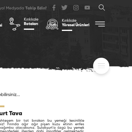
syal Medyada
Takip Edin!
Kırıkkale
Kırıkkale
Rotaları
Yöresel Ürünleri
si
lirsiniz...
urt Tava
hteşem bir tat bırakan bu yemeği kesinlikle
niz! Fırında ağır ağır pişen kuzu etinin enfes
 bağımlısı olacaksınız. Sulakyurt'a özgü bu yemek
mesafedeki illerden dahi misafirler gelmektedir.