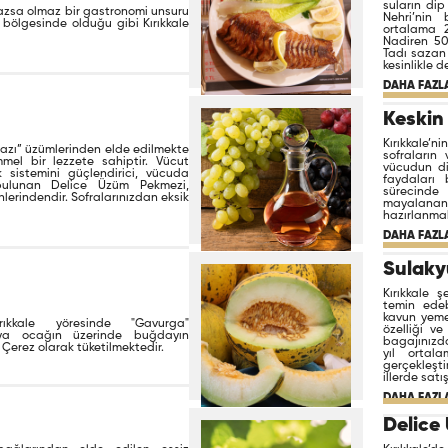
suların dip
lmazsa olmaz bir gastronomi unsuru
Nehri’nin 
 bölgesinde olduğu gibi Kırıkkale
ortalama 
Nadiren 50
Tadı sazan 
kesinlikle d
DAHA FAZLA
Keskin
Kırıkkale’n
yazı” üzümlerinden elde edilmekte
sofraların
el bir lezzete sahiptir. Vücut
vücudun di
lık sistemini güçlendirici, vücuda
faydaları 
i bulunan Delice Üzüm Pekmezi,
sürecinde 
nlerindendir. Sofralarınızdan eksik
mayalanan
hazırlanmak
DAHA FAZLA
Sulaky
Kırıkkale ş
temin edeb
kavun yeme
ıkkale yöresinde "Gavurga"
özelliği ve
ya ocağın üzerinde buğdayın
bagajınızda
 Çerez olarak tüketilmektedir.
yıl ortal
gerçekleşt
illerde sat
DAHA FAZLA
Delice