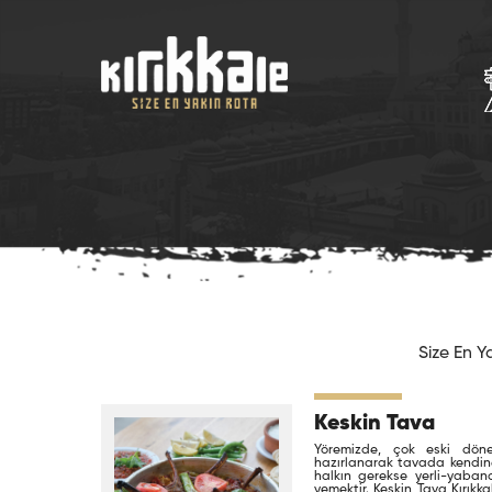
Size En Ya
Keskin Tava
Yöremizde, çok eski döne
hazırlanarak tavada kendine
halkın gerekse yerli-yabancı
yemektir. Keskin Tava Kırıkka