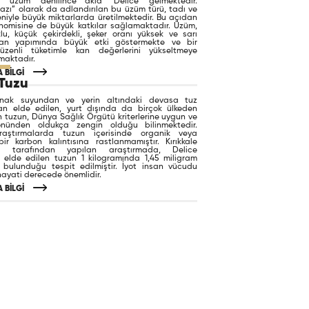
de “üzüm” denilince akla “Delice” gelmektedir.
azı” olarak da adlandırılan bu üzüm türü, tadı ve
niyle büyük miktarlarda üretilmektedir. Bu açıdan
onomisine de büyük katkılar sağlamaktadır. Üzüm,
lu, küçük çekirdekli, şeker oranı yüksek ve sarı
. Kan yapımında büyük etki göstermekte ve bir
düzenli tüketimle kan değerlerini yükseltmeye
maktadır.
 BİLGİ
 Tuzu
nak suyundan ve yerin altındaki devasa tuz
an elde edilen, yurt dışında da birçok ülkeden
 tuzun, Dünya Sağlık Örgütü kriterlerine uygun ve
önünden oldukça zengin olduğu bilinmektedir.
raştırmalarda tuzun içerisinde organik veya
bir karbon kalıntısına rastlanmamıştır. Kırıkkale
esi tarafından yapılan araştırmada, Delice
 elde edilen tuzun 1 kilogramında 1,45 miligram
 bulunduğu tespit edilmiştir. İyot insan vücudu
ayati derecede önemlidir.
 BİLGİ