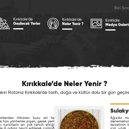
Bizi So
Kırıkkale'de
Kırıkkale'de
Kırıkkale
Gezilecek Yerler
Neler Yenir ?
Medya Galeri
Kırıkkale’de Neler Yenir ?
kın Rotanız Kırıkkale’de tarih, doğa ve kültür dolu bir gün geçirebi
Sulaky
mlerden itibaren kuzu eti ile
Ağızda mu
 has yöntemle pişen, gerek yerli
denemelisi
 turistlerin en çok tercih ettiği
lezzetinin
le ili adına tescil edilerek coğrafi
için uzak 