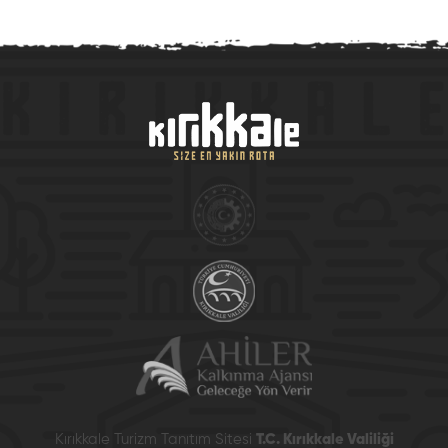
Kırıkkale Turizm Tanıtım Sitesi
T.C. Kırıkkale Valiliği