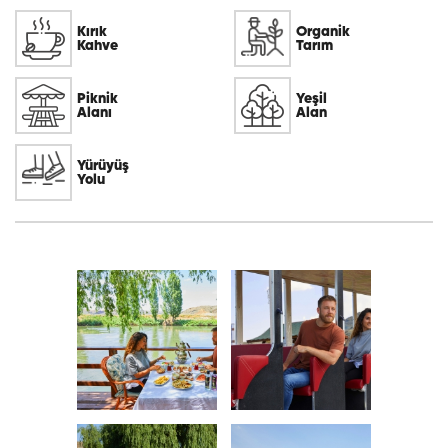
Kırık
Organik
Kahve
Tarım
Piknik
Yeşil
Alanı
Alan
Yürüyüş
Yolu