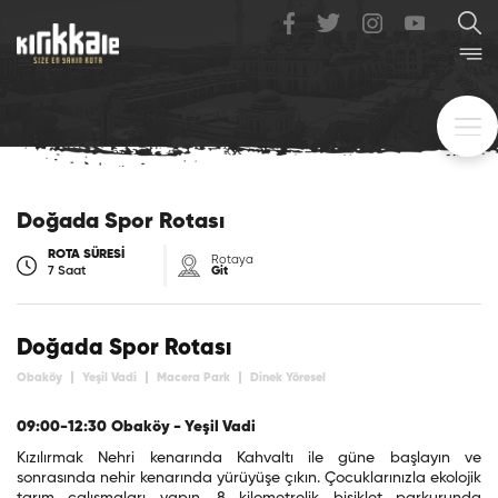
Doğada Spor Rotası
ROTA SÜRESİ
Rotaya
7 Saat
Git
Doğada Spor Rotası
Obaköy
Yeşil Vadi
Macera Park
Dinek Yöresel
09:00-12:30
Obaköy
- Yeşil Vadi
Kızılırmak Nehri kenarında Kahvaltı ile güne başlayın ve
sonrasında nehir kenarında yürüyüşe çıkın. Çocuklarınızla ekolojik