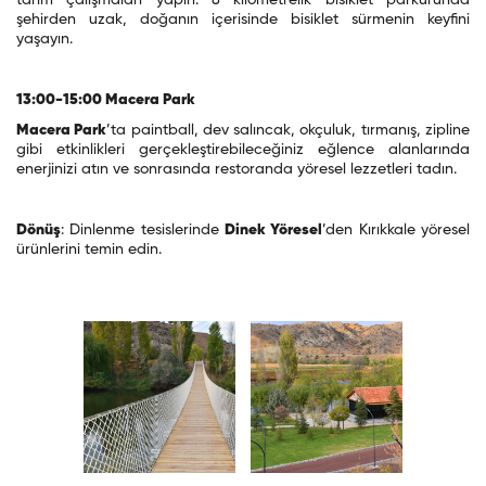
tarım çalışmaları yapın. 8 kilometrelik bisiklet parkurunda
şehirden uzak, doğanın içerisinde bisiklet sürmenin keyfini
yaşayın.
13:00-15:00 Macera Park
Macera Park
’ta paintball, dev salıncak, okçuluk, tırmanış, zipline
gibi etkinlikleri gerçekleştirebileceğiniz eğlence alanlarında
enerjinizi atın ve sonrasında restoranda yöresel lezzetleri tadın.
Dönüş
: Dinlenme tesislerinde
D
inek
Y
öresel
’den Kırıkkale yöresel
ürünlerini temin edin.